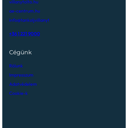
villanytolto.hu
ae-centrum.hu
info@tankoljvillanyt
+36 1 221 9000
Cégünk
Rólunk
Impresszum
Adatvédelem
Cookie-k