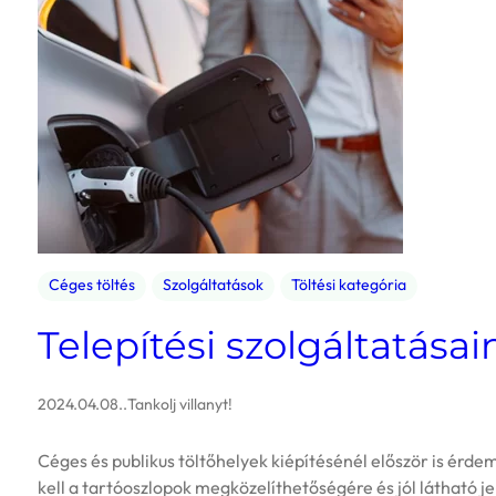
Céges töltés
Szolgáltatások
Töltési kategória
Telepítési szolgáltatásain
2024.04.08.
.
Tankolj villanyt!
Céges és publikus töltőhelyek kiépítésénél először is érdem
kell a tartóoszlopok megközelíthetőségére és jól látható j