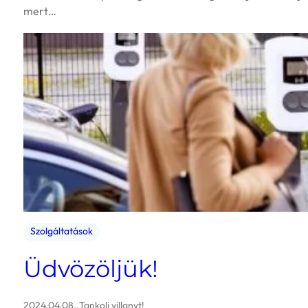
mert…
Szolgáltatások
Üdvözöljük!
2024.04.08.
.
Tankolj villanyt!