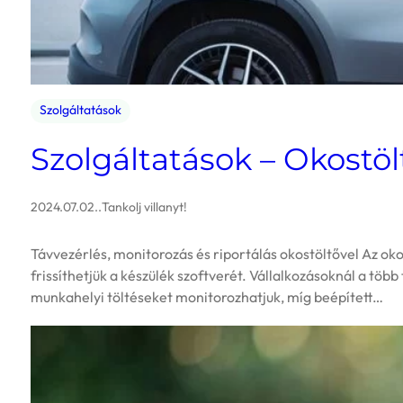
Szolgáltatások
Szolgáltatások – Okostö
2024.07.02.
.
Tankolj villanyt!
Távvezérlés, monitorozás és riportálás okostöltővel Az oko
frissíthetjük a készülék szoftverét. Vállalkozásoknál a tö
munkahelyi töltéseket monitorozhatjuk, míg beépített…