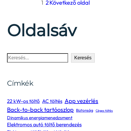
1
2
Következő oldal
Oldalsáv
Keresés
Keresés
Címkék
App vezérlés
22 kW-os töltő
AC töltés
Back-to-back tartóoszlop
Biztonság
Céges töltés
Dinamikus energiamenedzsment
Elektromos autó töltő berendezés