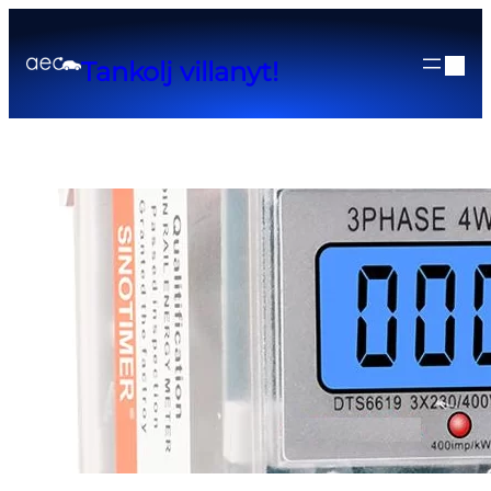
Tankolj villanyt!