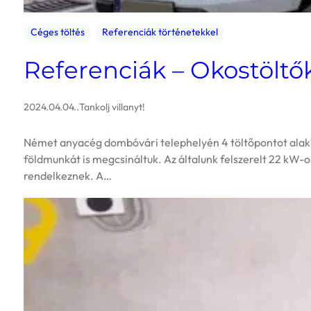
Céges töltés
Referenciák történetekkel
Referenciák – Okostölt
2024.04.04.
.
Tankolj villanyt!
Német anyacég dombóvári telephelyén 4 töltőpontot alakíto
földmunkát is megcsináltuk. Az általunk felszerelt 22 kW-o
rendelkeznek. A…