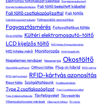
Elektromos töltőhálózat kiépítése
Energiamenedzsment
Fali töltő beépített kábellel
Energia továbbszámlázása
Fali töltő csatlakozóaljzattal
Fali töltők
Felhasználók azonosítása
Falitöltők beépített kábellel
Fogyasztásmérés
Fotovoltatikus töltés
Kültéri elektromosautó-töltő
Gyorstöltés
LCD kijelzős töltő
MID hiteles fogyasztásmérés
Monitorozás
MID hiteles mérő
MVM Mobiliti Kft.
Okostöltő
Napelemes rendszer
Napenergia
Plug-in hibrid
Otthoni töltés
Okostöltők szoftverei
RFID-kártya
RFID-kártyás azonosítás
RFID-kártya olvasó
Szolgáltatásunk
Riportálás
Továbbszámlázás
Type 2 csatlakozóaljzat
Type 2 csatlakozós kábel
Távfelügyelet
Távvezérlés
Type 2 kábelcsatlakozás
Villamosbiztonsági mérések
Villanyautó töltése
ÉV mérés