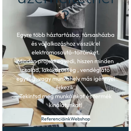
?
Egyre több háztartásba, társasházba
és vállalkozáshoz visszük el
elektromosautó-töltőinket.
Minden projekt egyedi, hiszen minden
család, lakóközösség , vendéglátó
egység, vagy munkahely más igénnyel
érkezik.
Tekintsd meg munkáinkat és termék
kínálatunkat!
Referenciáink
Webshop