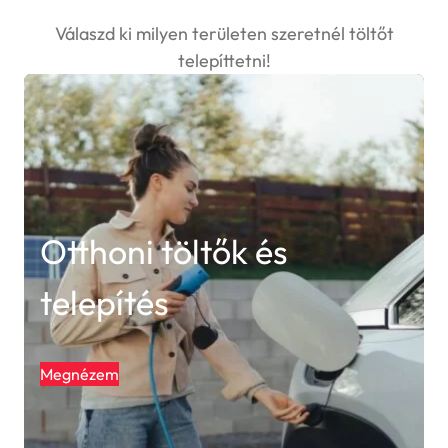
Válaszd ki milyen területen szeretnél töltőt
telepíttetni!
Otthoni töltők és
telepítés
Megnézem