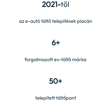
2021-
től
az e-autó töltő telepítések piacán
6+
forgalmazott ev-töltő márka
50+
telepített töltőpont