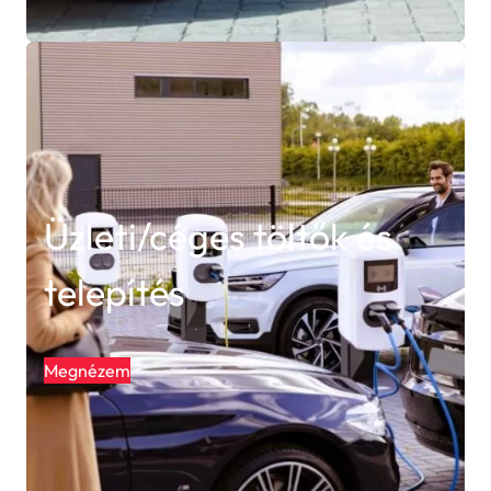
Üzleti/céges töltők és
telepítés
Megnézem