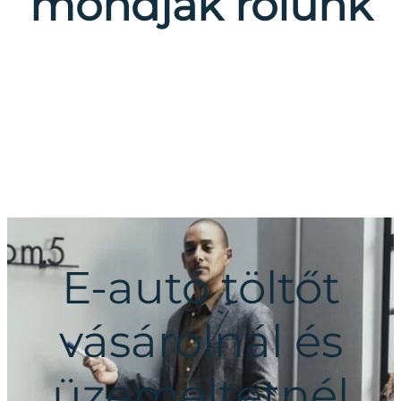
mondják rólunk
E-autó töltőt
vásárolnál és
üzemeltetnél