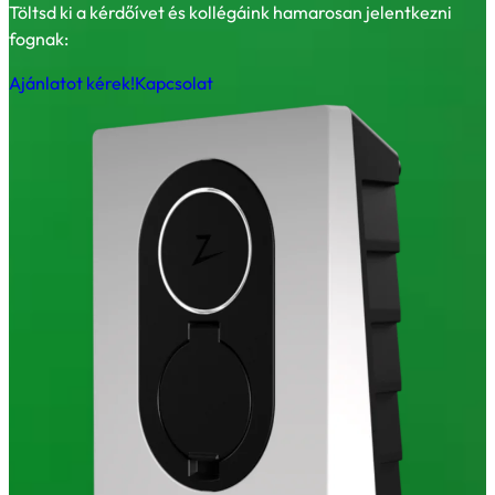
Töltsd ki a kérdőívet és kollégáink hamarosan jelentkezni
fognak:
Ajánlatot kérek!
Kapcsolat