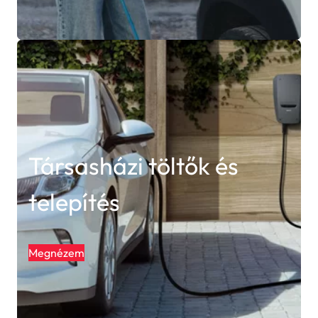
Társasházi töltők és
telepítés
Megnézem