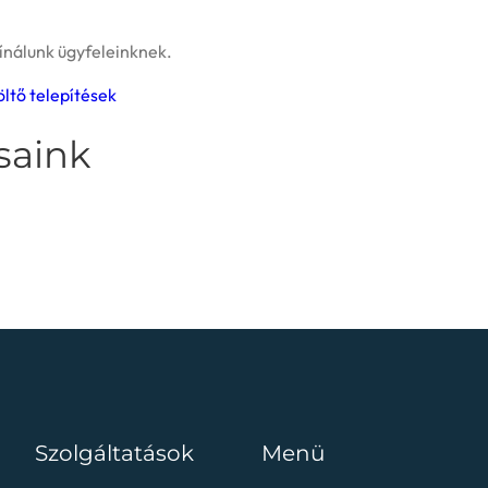
ínálunk ügyfeleinknek.
öltő telepítések
saink
Szolgáltatások
Menü