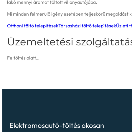
lakó mennyi áramot töltött villanyautójába.
Mi minden felmerülő igény esetében teljeskörű megoldást k
Otthoni töltő telepítések
Társasházi töltő telepítések
Üzleti t
Üzemeltetési szolgáltatá
Feltöltés alatt…
Elektromosautó-töltés okosan