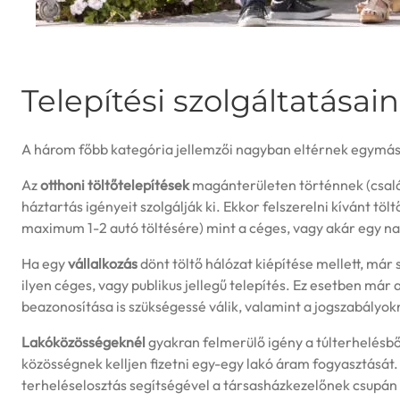
Telepítési szolgáltatásai
A három főbb kategória jellemzői nagyban eltérnek egymás
Az
otthoni töltőtelepítések
magánterületen történnek (család
háztartás igényeit szolgálják ki. Ekkor felszerelni kívánt töl
maximum 1-2 autó töltésére) mint a céges, vagy akár egy n
Ha egy
vállalkozás
dönt töltő hálózat kiépítése mellett, már
ilyen céges, vagy publikus jellegű telepítés. Ez esetben má
beazonosítása is szükségessé válik, valamint a jogszabályok
Lakóközösségeknél
gyakran felmerülő igény a túlterhelésbő
közösségnek kelljen fizetni egy-egy lakó áram fogyasztását.
terheléselosztás segítségével a társasházkezelőnek csupán 