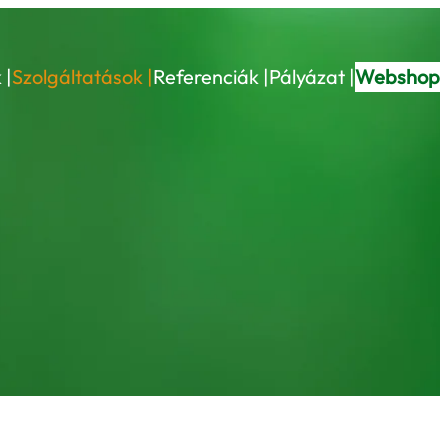
 |
Szolgáltatások |
Referenciák |
Pályázat |
Webshop