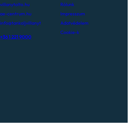
villanytolto.hu
Rólunk
ae-centrum.hu
Impresszum
info@tankoljvillanyt
Adatvédelem
Cookie-k
+36 1 221 9000