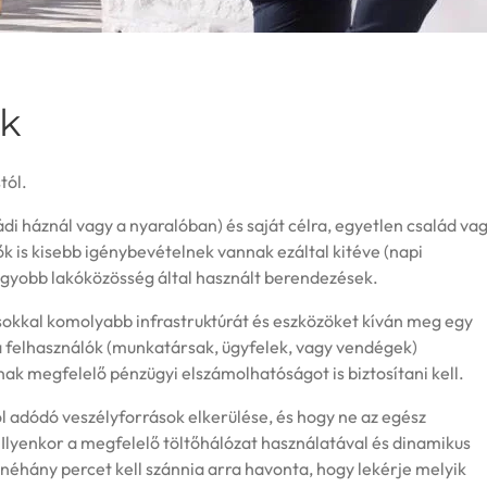
nk
tól.
i háznál vagy a nyaralóban) és saját célra, egyetlen család va
tők is kisebb igénybevételnek vannak ezáltal kitéve (napi
agyobb lakóközösség által használt berendezések.
 sokkal komolyabb infrastruktúrát és eszközöket kíván meg egy
r a felhasználók (munkatársak, ügyfelek, vagy vendégek)
nak megfelelő pénzügyi elszámolhatóságot is biztosítani kell.
l adódó veszélyforrások elkerülése, és hogy ne az egész
 Ilyenkor a megfelelő töltőhálózat használatával és dinamikus
néhány percet kell szánnia arra havonta, hogy lekérje melyik