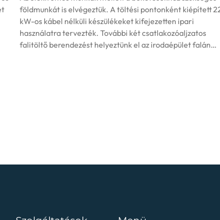
ét
földmunkát is elvégeztük. A töltési pontonként kiépített 2
kW-os kábel nélküli készülékeket kifejezetten ipari
használatra tervezték. További két csatlakozóaljzatos
falitöltő berendezést helyeztünk el az irodaépület falán…