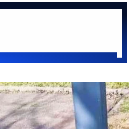
at
Oldaltérkép
sok
Oldalsáv
Keresés
Keresés