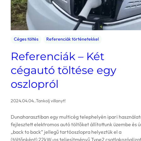
Céges töltés
Referenciák történetekkel
Referenciák – Két
cégautó töltése egy
oszlopról
2024.04.04.
.
Tankolj villanyt!
Dunaharasztiban egy multicég telephelyén ipari használat
fejlesztett elektromos autó töltőket állítottunk üzembe és ú
„back to back” jellegű tartóoszlopra helyeztük el a
(töltőnként) 22kW-os teljesítményű Type2 csatlakozóaljza