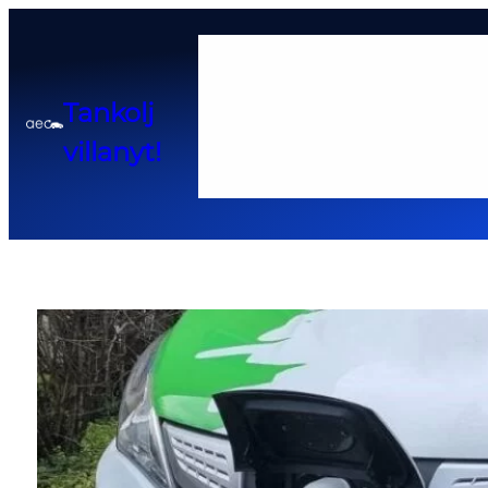
Home
Tankolj
Adatkezelési tájékoztató
Cook
villanyt!
Pályázatok és kedvező hitel 