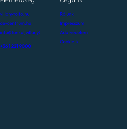
Elérhetőség
Cégünk
villanytolto.hu
Rólunk
ae-centrum.hu
Impresszum
info@tankoljvillanyt
Adatvédelem
Cookie-k
+36 1 221 9000