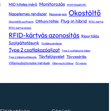
Monitorozás
MID hiteles mérő
2
MVM Mobiliti Kft.
Okostöltő
Napelemes rendszer
Napenergia
Plug-in hibrid
Otthoni töltés
Okostöltők szoftverei
RFID-kártya
RFID-kártya olvasó
RFID-kártyás azonosítás
Riportálás
Szolgáltatásunk
Továbbszámlázás
Type 2 csatlakozóaljzat
Type 2 csatlakozós kábel
Távfelügyelet
Távvezérlés
Type 2 kábelcsatlakozás
Villamosbiztonsági mérések
Villanyautó töltése
ÉV mérés