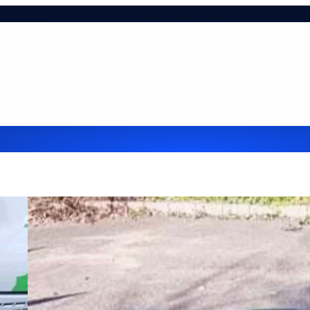
ie-tájékoztató
Hasznos infók
Impresszum
Kapcsol
lehetőségek cégek részére
Referenciák
Szolgáltatá