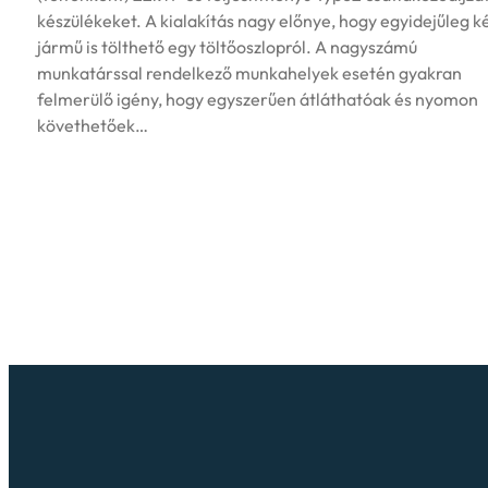
készülékeket. A kialakítás nagy előnye, hogy egyidejűleg k
jármű is tölthető egy töltőoszlopról. A nagyszámú
munkatárssal rendelkező munkahelyek esetén gyakran
felmerülő igény, hogy egyszerűen átláthatóak és nyomon
követhetőek…