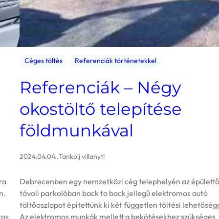
Céges töltés
Referenciák történetekkel
Referenciák – Négy
okostöltő telepítése
földmunkával
2024.04.04.
.
Tankolj villanyt!
ra
Debrecenben egy nemzetközi cég telephelyén az épülettő
n.
távoli parkolóban back to back jellegű elektromos autó
töltőoszlopot építettünk ki két független töltési lehetőség
tos
Az elektromos munkák mellett a bekötésekhez szükséges