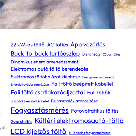
Címkék
App vezérlés
22 kW-os töltő
AC töltés
Back-to-back tartóoszlop
Biztonság
Céges töltés
Dinamikus energiamenedzsment
Elektromos autó töltő berendezés
Elektromos töltőhálózat kiépítése
Energiamenedzsment
Fali töltő beépített kábellel
Energia továbbszámlázása
Fali töltő csatlakozóaljzattal
Fali töltők
Felhasználók azonosítása
Falitöltők beépített kábellel
Fogyasztásmérés
Fotovoltatikus töltés
l
Kültéri elektromosautó-töltő
Gyorstöltés
gel.
LCD kijelzős töltő
MID hiteles fogyasztásmérés