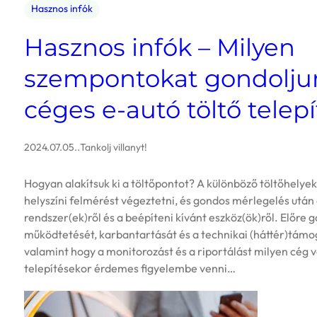
Hasznos infók
Hasznos infók – Milyen
szempontokat gondolju
céges e-autó töltő telep
2024.07.05.
.
Tankolj villanyt!
Hogyan alakítsuk ki a töltőpontot? A különböző töltőhelyek
helyszíni felmérést végeztetni, és gondos mérlegelés után
rendszer(ek)ről és a beépíteni kívánt eszköz(ök)ről. Előre 
működtetését, karbantartását és a technikai (háttér)támo
valamint hogy a monitorozást és a riportálást milyen cég 
telepítésekor érdemes figyelembe venni…