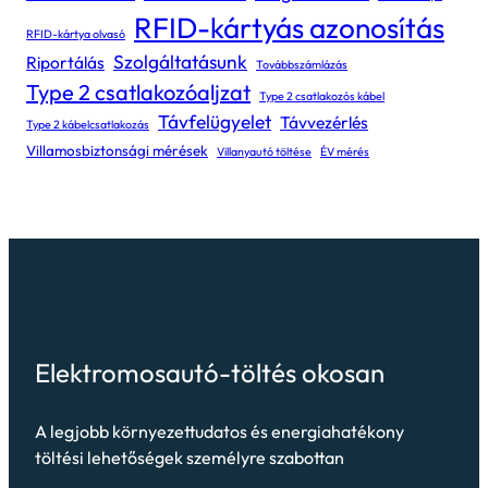
RFID-kártyás azonosítás
RFID-kártya olvasó
Szolgáltatásunk
Riportálás
Továbbszámlázás
Type 2 csatlakozóaljzat
Type 2 csatlakozós kábel
Távfelügyelet
Távvezérlés
Type 2 kábelcsatlakozás
Villamosbiztonsági mérések
Villanyautó töltése
ÉV mérés
Elektromosautó-töltés okosan
A legjobb környezettudatos és energiahatékony
töltési lehetőségek személyre szabottan