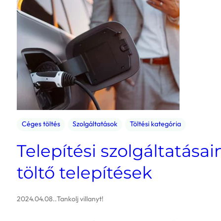
Céges töltés
Szolgáltatások
Töltési kategória
Telepítési szolgáltatásai
töltő telepítések
2024.04.08.
.
Tankolj villanyt!