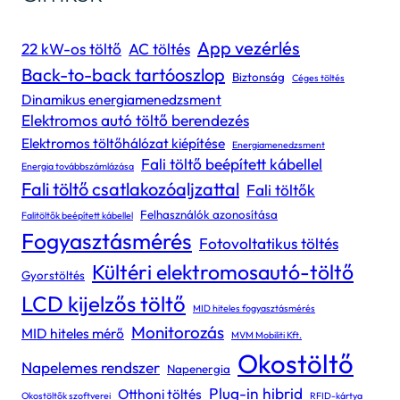
App vezérlés
22 kW-os töltő
AC töltés
Back-to-back tartóoszlop
Biztonság
Céges töltés
Dinamikus energiamenedzsment
Elektromos autó töltő berendezés
Elektromos töltőhálózat kiépítése
Energiamenedzsment
Fali töltő beépített kábellel
Energia továbbszámlázása
Fali töltő csatlakozóaljzattal
Fali töltők
Felhasználók azonosítása
Falitöltők beépített kábellel
Fogyasztásmérés
Fotovoltatikus töltés
Kültéri elektromosautó-töltő
Gyorstöltés
LCD kijelzős töltő
MID hiteles fogyasztásmérés
Monitorozás
MID hiteles mérő
MVM Mobiliti Kft.
Okostöltő
Napelemes rendszer
Napenergia
Plug-in hibrid
Otthoni töltés
Okostöltők szoftverei
RFID-kártya