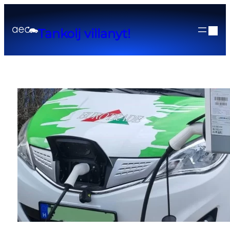
Tankolj villanyt!