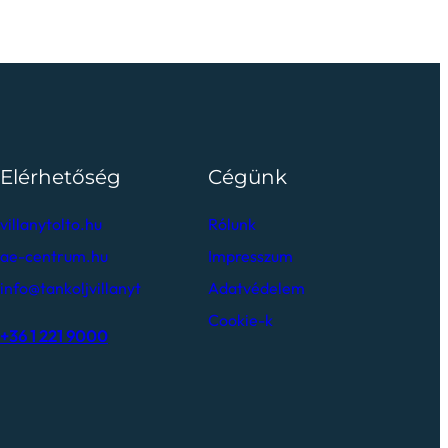
Elérhetőség
Cégünk
villanytolto.hu
Rólunk
ae-centrum.hu
Impresszum
info@tankoljvillanyt
Adatvédelem
Cookie-k
+36 1 221 9000