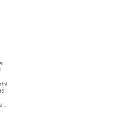
ug-
ű
etni
tő
al…