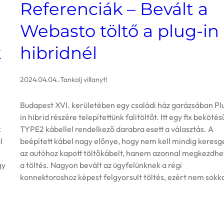
Referenciák – Bevált a
Webasto töltő a plug-in
k
hibridnél
2024.04.04.
.
Tankolj villanyt!
Budapest XVI. kerületében egy családi ház garázsában Pl
in hibrid részére telepítettünk falitöltőt. Itt egy fix bekötés
k
TYPE2 kábellel rendelkező darabra esett a választás. A
l
beépített kábel nagy előnye, hogy nem kell mindig keresg
az autóhoz kapott töltőkábelt, hanem azonnal megkezdhe
gy
a töltés. Nagyon bevált az ügyfelünknek a régi
konnektoroshoz képest felgyorsult töltés, ezért nem sokk