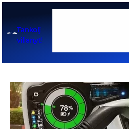
Home
Tankolj
Adatkezelési tájékoztató
Cook
villanyt!
Pályázatok és kedvező hitel 