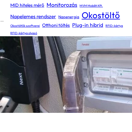
Monitorozás
MID hiteles mérő
MVM Mobiliti Kft.
Okostöltő
Napelemes rendszer
Napenergia
.…
Plug-in hibrid
Otthoni töltés
Okostöltők szoftverei
RFID-kártya
RFID-kártya olvasó
RFID-kártyás azonosítás
Riportálás
Szolgáltatásunk
Továbbszámlázás
Type 2 csatlakozóaljzat
Type 2 csatlakozós kábel
Távfelügyelet
Távvezérlés
Type 2 kábelcsatlakozás
Villamosbiztonsági mérések
Villanyautó töltése
ÉV mérés