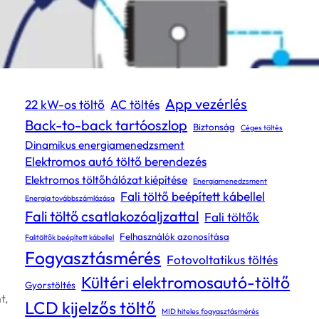
Címkék
App vezérlés
22 kW-os töltő
AC töltés
Back-to-back tartóoszlop
Biztonság
Céges töltés
Dinamikus energiamenedzsment
Elektromos autó töltő berendezés
Elektromos töltőhálózat kiépítése
Energiamenedzsment
Fali töltő beépített kábellel
Energia továbbszámlázása
Fali töltő csatlakozóaljzattal
Fali töltők
Felhasználók azonosítása
Falitöltők beépített kábellel
Fogyasztásmérés
Fotovoltatikus töltés
Kültéri elektromosautó-töltő
Gyorstöltés
t,
LCD kijelzős töltő
MID hiteles fogyasztásmérés