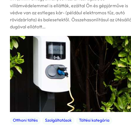
villámvédelemmel is ellátták, ezáltal Ön és gépjárműve is
védve van az estleges kár- (például elektromos tűz, autó
rövidzárlata) és balesetektől. Összehasonlításul az ütésáll
dugóval ellátott…
Otthoni töltés
Szolgáltatások
Töltési kategória