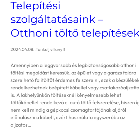
Telepítési
szolgáltatásaink –
Otthoni töltő telepítése
2024.04.08.
.
Tankolj villanyt!
Amennyiben a leggyorsabb és legbiztonságosabb otthoni
töltési megoldást keressük, az épület vagy a garázs falára
szerelhető falitöltőt érdemes felszerelni, ezek a készüléke
rendelkezhetnek beépített kábellel vagy csatlakozóaljzatta
is. A lakhelyünkön töltéseknél kényelmesebb lehet
töltőkábellel rendelkező e-autó töltő felszerelése, hiszen í
nem kell mindig a gépkocsi csomagtartójának aljáról
előhalászni a kábelt, ezért használata egyszerűbb az
aljzatos…