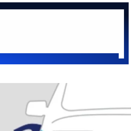
at
Oldaltérkép
sok
Oldalsáv
Keresés
Keresés