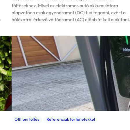
töltésekhez. Mivel az elektromos autó akkumulátora
alapvetően csak egyenáramot (DC) tud fogadni, ezért a
ó
hálózatról érkező váltóáramot (AC) előbb át kell alakítani
Otthoni töltés
Referenciák történetekkel