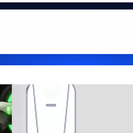
ie-tájékoztató
Hasznos infók
Impresszum
Kapcsol
lehetőségek cégek részére
Referenciák
Szolgáltatá