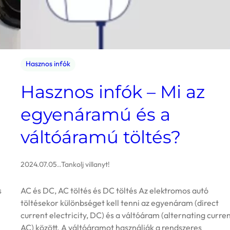
Hasznos infók
Hasznos infók – Mi az
egyenáramú és a
váltóáramú töltés?
2024.07.05.
.
Tankolj villanyt!
s
AC és DC, AC töltés és DC töltés Az elektromos autó
töltésekor különbséget kell tenni az egyenáram (direct
current electricity, DC) és a váltóáram (alternating curren
AC) között. A váltóáramot használják a rendszeres