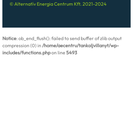
© Alternatív Energia Centrum Kft. 2021-2024
Notice
: ob_end_flush(): failed to send buffer of zlib output
compression (0) in
/home/aecentru/tankoljvillanyt/wp-
includes/functions.php
on line
5493