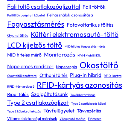
Fali töltő csatlakozóaljzattal
Fali töltők
Felhasználók azonosítása
Falitöltők beépített kábellel
Fogyasztásmérés
Fotovoltatikus töltés
Kültéri elektromosautó-töltő
Gyorstöltés
LCD kijelzős töltő
MID hiteles fogyasztásmérés
Monitorozás
MID hiteles mérő
MVM Mobiliti Kft.
Okostöltő
Napelemes rendszer
Napenergia
Plug-in hibrid
Otthoni töltés
Okostöltők szoftverei
RFID-kártya
RFID-kártyás azonosítás
RFID-kártya olvasó
Szolgáltatásunk
Riportálás
Továbbszámlázás
Type 2 csatlakozóaljzat
Type 2 csatlakozós kábel
Távfelügyelet
Távvezérlés
Type 2 kábelcsatlakozás
Villamosbiztonsági mérések
Villanyautó töltése
ÉV mérés