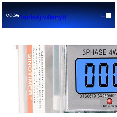
Tankolj villanyt!