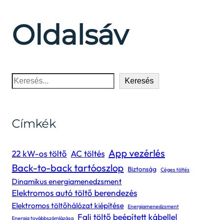
Oldalsáv
Keresés
Keresés
Címkék
App vezérlés
22 kW-os töltő
AC töltés
Back-to-back tartóoszlop
Biztonság
Céges töltés
Dinamikus energiamenedzsment
Elektromos autó töltő berendezés
Elektromos töltőhálózat kiépítése
Energiamenedzsment
Fali töltő beépített kábellel
Energia továbbszámlázása