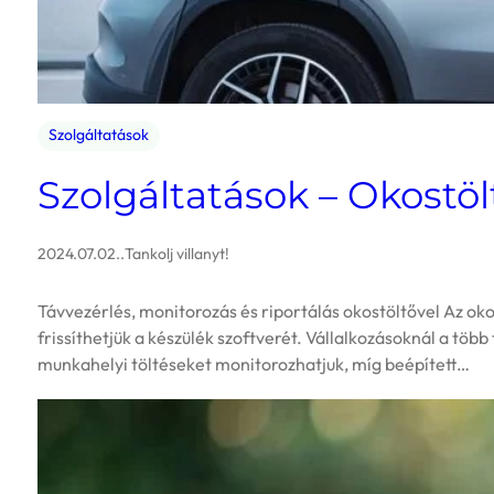
Szolgáltatások
Szolgáltatások – Okostö
2024.07.02.
.
Tankolj villanyt!
Távvezérlés, monitorozás és riportálás okostöltővel Az oko
frissíthetjük a készülék szoftverét. Vállalkozásoknál a tö
munkahelyi töltéseket monitorozhatjuk, míg beépített…