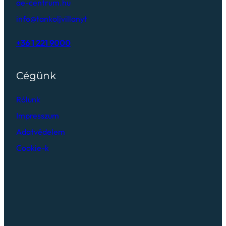
ae-centrum.hu
info@tankoljvillanyt
+36 1 221 9000
Cégünk
Rólunk
Impresszum
Adatvédelem
Cookie-k