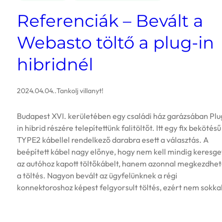
Referenciák – Bevált a
Webasto töltő a plug-in
hibridnél
2024.04.04.
.
Tankolj villanyt!
Budapest XVI. kerületében egy családi ház garázsában Plu
in hibrid részére telepítettünk falitöltőt. Itt egy fix bekötésű
TYPE2 kábellel rendelkező darabra esett a választás. A
beépített kábel nagy előnye, hogy nem kell mindig keresge
az autóhoz kapott töltőkábelt, hanem azonnal megkezdhe
a töltés. Nagyon bevált az ügyfelünknek a régi
konnektoroshoz képest felgyorsult töltés, ezért nem sokka