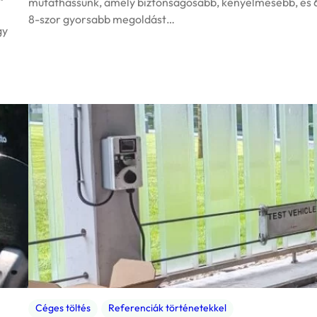
mutathassunk, amely biztonságosabb, kényelmesebb, és 
8-szor gyorsabb megoldást…
gy
Céges töltés
Referenciák történetekkel