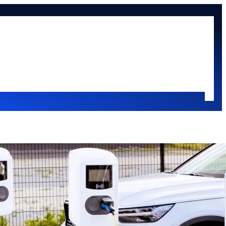
at
Oldaltérkép
sok
Oldalsáv
Keresés
Keresés