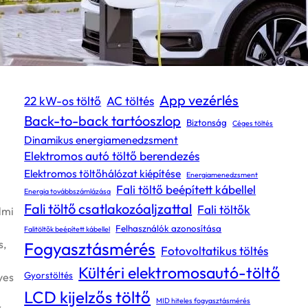
Címkék
App vezérlés
22 kW-os töltő
AC töltés
Back-to-back tartóoszlop
Biztonság
Céges töltés
Dinamikus energiamenedzsment
Elektromos autó töltő berendezés
Elektromos töltőhálózat kiépítése
Energiamenedzsment
Fali töltő beépített kábellel
Energia továbbszámlázása
Fali töltő csatlakozóaljzattal
Fali töltők
lmi
Felhasználók azonosítása
Falitöltők beépített kábellel
s,
Fogyasztásmérés
Fotovoltatikus töltés
Kültéri elektromosautó-töltő
Gyorstöltés
yes
LCD kijelzős töltő
MID hiteles fogyasztásmérés