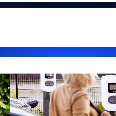
ie-tájékoztató
Hasznos infók
Impresszum
Kapcsol
lehetőségek cégek részére
Referenciák
Szolgáltatá