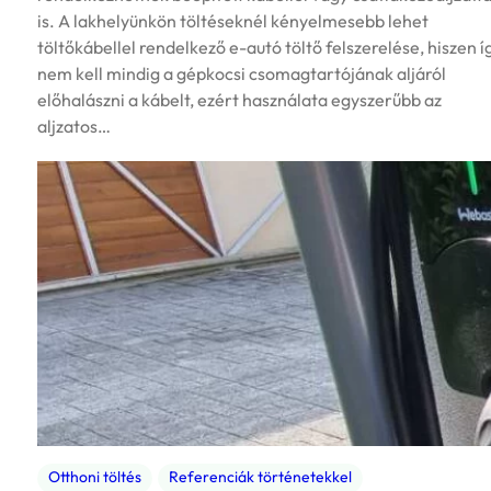
is. A lakhelyünkön töltéseknél kényelmesebb lehet
töltőkábellel rendelkező e-autó töltő felszerelése, hiszen í
nem kell mindig a gépkocsi csomagtartójának aljáról
előhalászni a kábelt, ezért használata egyszerűbb az
aljzatos…
Otthoni töltés
Referenciák történetekkel