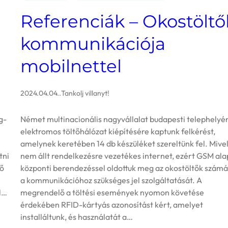
Referenciák – Okostöltő
kommunikációja
mobilnettel
2024.04.04.
.
Tankolj villanyt!
g-
Német multinacionális nagyvállalat budapesti telephelyé
elektromos töltőhálózat kiépítésére kaptunk felkérést,
amelynek keretében 14 db készüléket szereltünk fel. Mive
tni
nem állt rendelkezésre vezetékes internet, ezért GSM ala
tő
központi berendezéssel oldottuk meg az okostöltők számá
a kommunikációhoz szükséges jel szolgáltatását. A
l…
megrendelő a töltési események nyomon követése
érdekében RFID-kártyás azonosítást kért, amelyet
installáltunk, és használatát a…