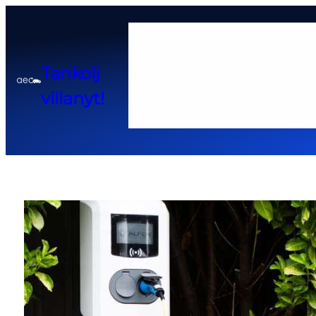
Home
Tankolj
Adatkezelési tájékoztató
Cook
villanyt!
Pályázatok és kedvező hitel 