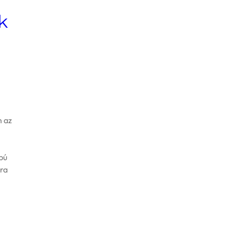
k
n az
l
pú
ra