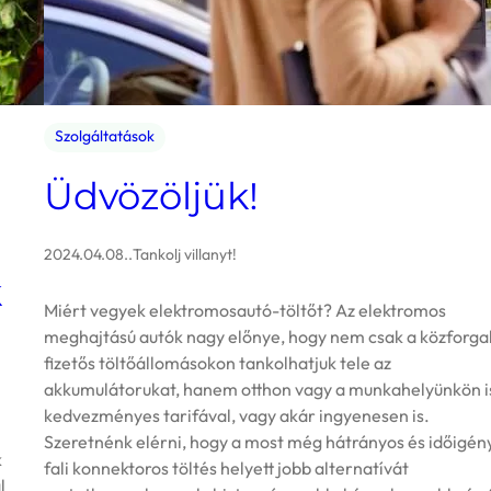
Szolgáltatások
Üdvözöljük!
2024.04.08.
.
Tankolj villanyt!
k
Miért vegyek elektromosautó-töltőt? Az elektromos
meghajtású autók nagy előnye, hogy nem csak a közforga
fizetős töltőállomásokon tankolhatjuk tele az
akkumulátorukat, hanem otthon vagy a munkahelyünkön i
kedvezményes tarifával, vagy akár ingyenesen is.
Szeretnénk elérni, hogy a most még hátrányos és időigén
k
fali konnektoros töltés helyett jobb alternatívát
l