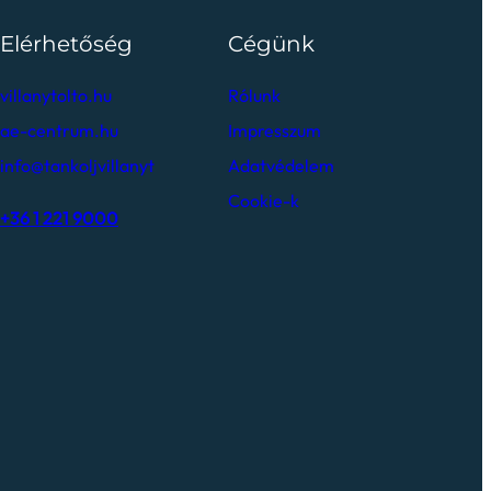
Elérhetőség
Cégünk
villanytolto.hu
Rólunk
ae-centrum.hu
Impresszum
info@tankoljvillanyt
Adatvédelem
Cookie-k
+36 1 221 9000