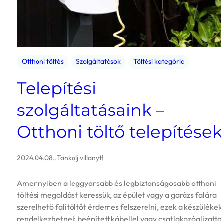
Otthoni töltés
Szolgáltatások
Töltési kategória
Telepítési
szolgáltatásaink –
Otthoni töltő telepítése
2024.04.08.
.
Tankolj villanyt!
Amennyiben a leggyorsabb és legbiztonságosabb otthoni
töltési megoldást keressük, az épület vagy a garázs falára
szerelhető falitöltőt érdemes felszerelni, ezek a készüléke
rendelkezhetnek beépített kábellel vagy csatlakozóaljzatta