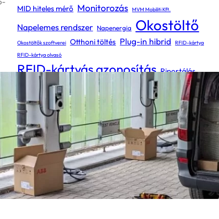
6-
Monitorozás
MID hiteles mérő
MVM Mobiliti Kft.
Okostöltő
Napelemes rendszer
Napenergia
Plug-in hibrid
Otthoni töltés
Okostöltők szoftverei
RFID-kártya
RFID-kártya olvasó
RFID-kártyás azonosítás
Riportálás
Szolgáltatásunk
Továbbszámlázás
Type 2 csatlakozóaljzat
Type 2 csatlakozós kábel
Távfelügyelet
Távvezérlés
Type 2 kábelcsatlakozás
Villamosbiztonsági mérések
Villanyautó töltése
ÉV mérés