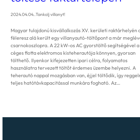
2024.04.04.
.
Tankolj villanyt!
Magyar tulajdonú kisvállalkozás XV. kerületi raktárhelyén 
féleresz alá került egy villanyautó-töltőpont a már meglév
csarnokoszlopra. A 22 kW-os AC gyorstöltő segítségével a
céges flotta elektromos kisteherautója könnyen, gyorsan
tölthető. Ilyenkor kifejezetten ipari célra, folyamatos
használatra tervezett töltőt érdemes üzembe helyezni. A
teherautó nappal mozgásban van, éjjel töltődik, így reggel
teljes hatótávkapacitással munkára fogható. Az…