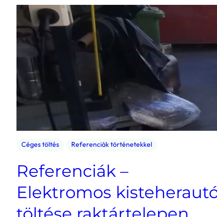
Céges töltés
Referenciák történetekkel
Referenciák –
Elektromos kisteheraut
töltése raktártelepen