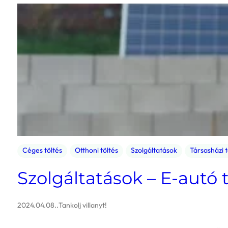
Céges töltés
Otthoni töltés
Szolgáltatások
Társasházi t
Szolgáltatások – E-autó
2024.04.08.
.
Tankolj villanyt!