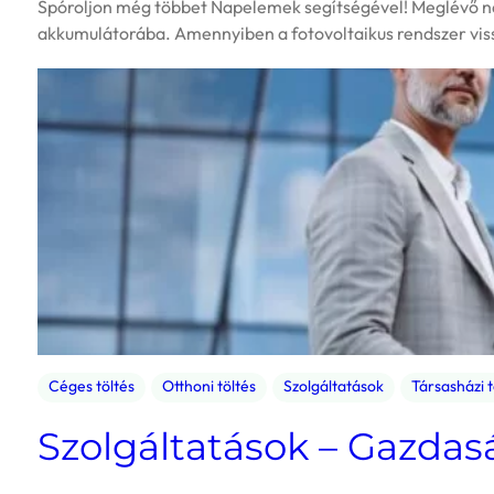
Spóroljon még többet Napelemek segítségével! Meglévő nap
akkumulátorába. Amennyiben a fotovoltaikus rendszer vissz
Céges töltés
Otthoni töltés
Szolgáltatások
Társasházi t
Szolgáltatások – Gazda