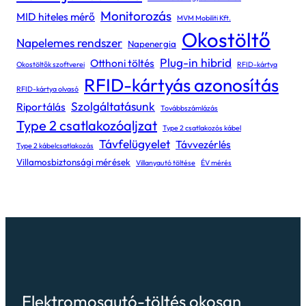
Monitorozás
MID hiteles mérő
MVM Mobiliti Kft.
Okostöltő
Napelemes rendszer
Napenergia
Plug-in hibrid
Otthoni töltés
Okostöltők szoftverei
RFID-kártya
RFID-kártyás azonosítás
RFID-kártya olvasó
Szolgáltatásunk
Riportálás
Továbbszámlázás
Type 2 csatlakozóaljzat
Type 2 csatlakozós kábel
Távfelügyelet
Távvezérlés
Type 2 kábelcsatlakozás
Villamosbiztonsági mérések
Villanyautó töltése
ÉV mérés
Elektromosautó-töltés okosan