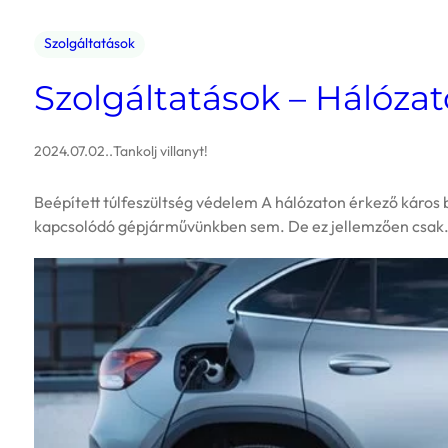
Szolgáltatások
Szolgáltatások – Hálóza
2024.07.02.
.
Tankolj villanyt!
Beépített túlfeszültség védelem A hálózaton érkező káros b
kapcsolódó gépjárművünkben sem. De ez jellemzően csa