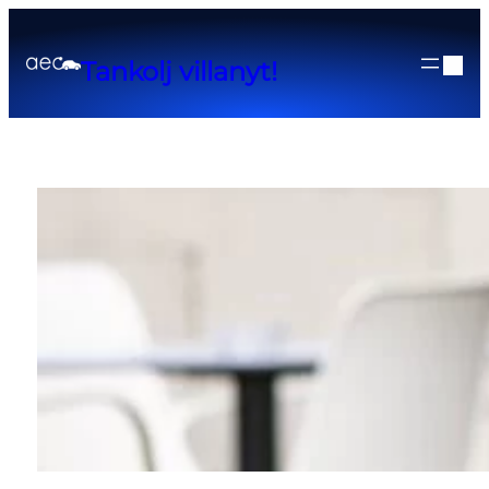
Tankolj villanyt!