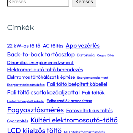
Keresés
Címkék
App vezérlés
22 kW-os töltő
AC töltés
Back-to-back tartóoszlop
Biztonság
Céges töltés
Dinamikus energiamenedzsment
Elektromos autó töltő berendezés
Elektromos töltőhálózat kiépítése
Energiamenedzsment
Fali töltő beépített kábellel
Energia továbbszámlázása
Fali töltő csatlakozóaljzattal
Fali töltők
Felhasználók azonosítása
Falitöltők beépített kábellel
Fogyasztásmérés
Fotovoltatikus töltés
Kültéri elektromosautó-töltő
Gyorstöltés
LCD kijelzős töltő
MID hiteles fogyasztásmérés