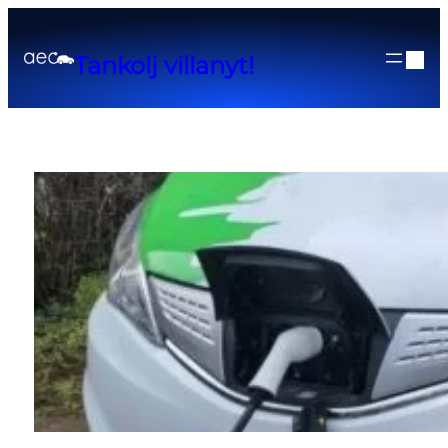
Tankolj villanyt!