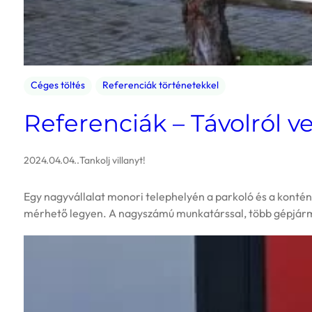
Céges töltés
Referenciák történetekkel
Referenciák – Távolról v
2024.04.04.
.
Tankolj villanyt!
Egy nagyvállalat monori telephelyén a parkoló és a kontén
mérhető legyen. A nagyszámú munkatárssal, több gépjárm