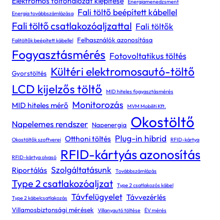
Elektromos töltőhálózat kiépítése
Energiamenedzsment
Fali töltő beépített kábellel
Energia továbbszámlázása
Fali töltő csatlakozóaljzattal
Fali töltők
Felhasználók azonosítása
Falitöltők beépített kábellel
Fogyasztásmérés
Fotovoltatikus töltés
Kültéri elektromosautó-töltő
Gyorstöltés
LCD kijelzős töltő
MID hiteles fogyasztásmérés
Monitorozás
MID hiteles mérő
MVM Mobiliti Kft.
Okostöltő
Napelemes rendszer
Napenergia
Plug-in hibrid
Otthoni töltés
Okostöltők szoftverei
RFID-kártya
RFID-kártyás azonosítás
RFID-kártya olvasó
Szolgáltatásunk
Riportálás
Továbbszámlázás
Type 2 csatlakozóaljzat
Type 2 csatlakozós kábel
Távfelügyelet
Távvezérlés
Type 2 kábelcsatlakozás
Villamosbiztonsági mérések
Villanyautó töltése
ÉV mérés