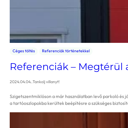
Céges töltés
Referenciák történetekkel
Referenciák – Megtérül a
2024.04.04.
.
Tankolj villanyt!
Szigetszentmiklóson a már használatban levő parkoló és já
a tartóoszlopokba kerültek beépítésre a szükséges biztos