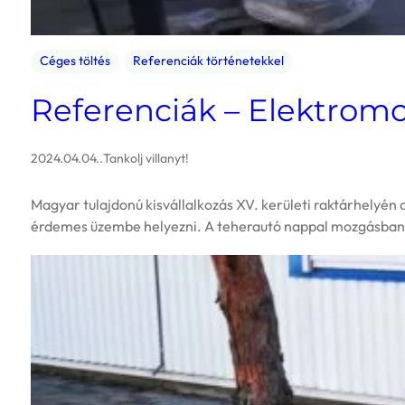
Céges töltés
Referenciák történetekkel
Referenciák – Elektromo
2024.04.04.
.
Tankolj villanyt!
Magyar tulajdonú kisvállalkozás XV. kerületi raktárhelyén 
érdemes üzembe helyezni. A teherautó nappal mozgásban va