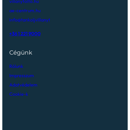
villanytolto.hu
ae-centrum.hu
info@tankoljvillanyt
+36 1 221 9000
Cégünk
Rólunk
Impresszum
Adatvédelem
Cookie-k