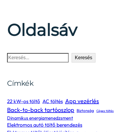
Oldalsáv
Keresés
Keresés
Címkék
App vezérlés
22 kW-os töltő
AC töltés
Back-to-back tartóoszlop
Biztonság
Céges töltés
Dinamikus energiamenedzsment
Elektromos autó töltő berendezés