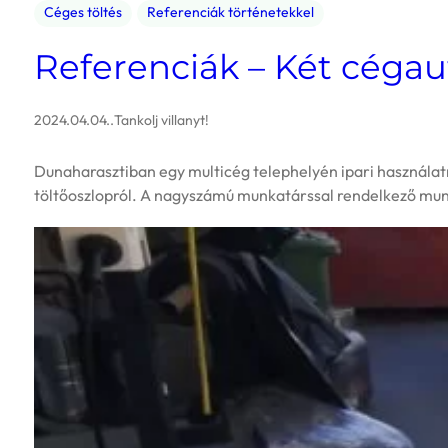
Céges töltés
Referenciák történetekkel
Referenciák – Két cégaut
2024.04.04.
.
Tankolj villanyt!
Dunaharasztiban egy multicég telephelyén ipari használatra
töltőoszlopról. A nagyszámú munkatárssal rendelkező mu