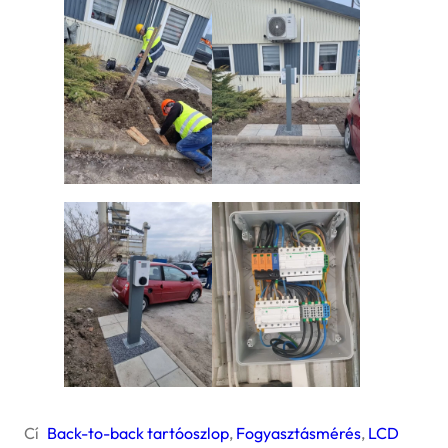
Cí
Back-to-back tartóoszlop
, 
Fogyasztásmérés
, 
LCD