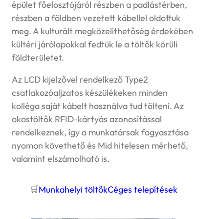
épület főelosztójáról részben a padlástérben,
részben a földben vezetett kábellel oldottuk
meg. A kulturált megközelíthetőség érdekében
kültéri járólapokkal fedtük le a töltők körüli
földterületet.
Az LCD kijelzővel rendelkező Type2
csatlakozóaljzatos készülékeken minden
kolléga saját kábelt használva tud tölteni. Az
okostöltők RFID-kártyás azonosítással
rendelkeznek, így a munkatársak fogyasztása
nyomon követhető és Mid hitelesen mérhető,
valamint elszámolható is.
🛒
Munkahelyi töltők
Céges telepítések