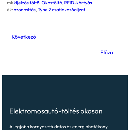
mk
kijelzős töltő
, 
Okostöltő
, 
RFID-kártyás
ék:
azonosítás
, 
Type 2 csatlakozóaljzat
Következő
Előző
Elektromosautó-töltés okosan
A legjobb környezettudatos és energiahatékony