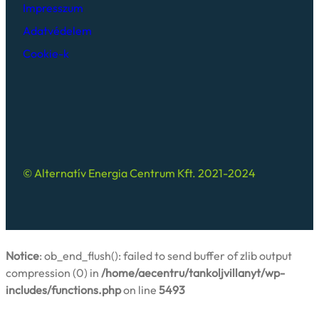
Impresszum
Adatvédelem
Cookie-k
© Alternatív Energia Centrum Kft. 2021-2024
Notice
: ob_end_flush(): failed to send buffer of zlib output
compression (0) in
/home/aecentru/tankoljvillanyt/wp-
includes/functions.php
on line
5493