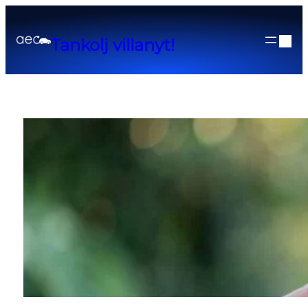
Tankolj villanyt!