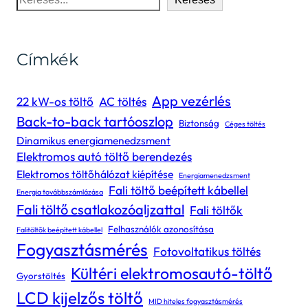
Címkék
App vezérlés
22 kW-os töltő
AC töltés
Back-to-back tartóoszlop
Biztonság
Céges töltés
Dinamikus energiamenedzsment
Elektromos autó töltő berendezés
Elektromos töltőhálózat kiépítése
Energiamenedzsment
Fali töltő beépített kábellel
Energia továbbszámlázása
Fali töltő csatlakozóaljzattal
Fali töltők
Felhasználók azonosítása
Falitöltők beépített kábellel
Fogyasztásmérés
Fotovoltatikus töltés
Kültéri elektromosautó-töltő
Gyorstöltés
LCD kijelzős töltő
MID hiteles fogyasztásmérés