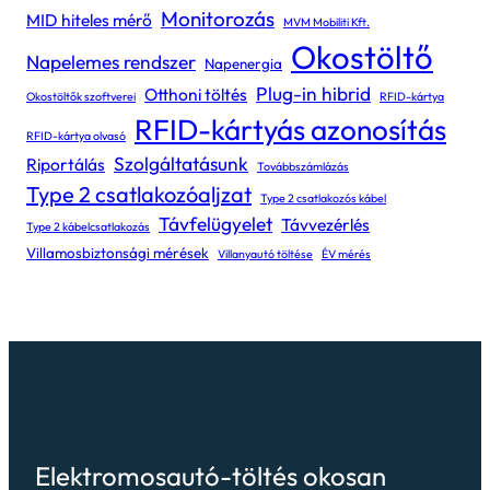
Monitorozás
MID hiteles mérő
MVM Mobiliti Kft.
Okostöltő
Napelemes rendszer
Napenergia
Plug-in hibrid
Otthoni töltés
Okostöltők szoftverei
RFID-kártya
RFID-kártyás azonosítás
RFID-kártya olvasó
Szolgáltatásunk
Riportálás
Továbbszámlázás
Type 2 csatlakozóaljzat
Type 2 csatlakozós kábel
Távfelügyelet
Távvezérlés
Type 2 kábelcsatlakozás
Villamosbiztonsági mérések
Villanyautó töltése
ÉV mérés
Elektromosautó-töltés okosan