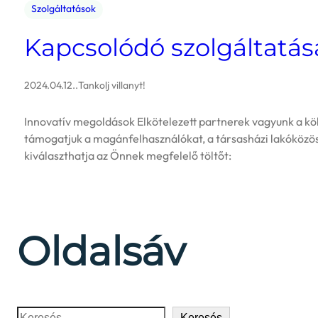
Szolgáltatások
Kapcsolódó szolgáltatása
2024.04.12.
.
Tankolj villanyt!
Innovatív megoldások Elkötelezett partnerek vagyunk a kö
támogatjuk a magánfelhasználókat, a társasházi lakóközöss
kiválaszthatja az Önnek megfelelő töltőt:
Oldalsáv
Keresés
Keresés