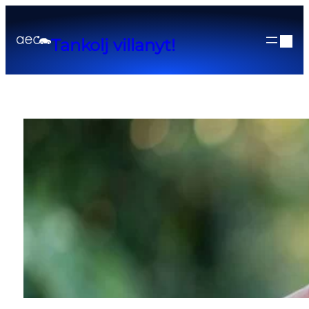
Tankolj villanyt!