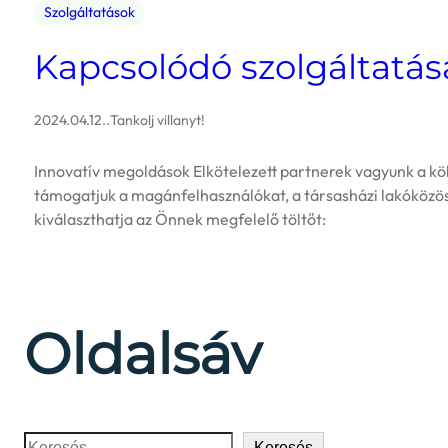
Szolgáltatások
Kapcsolódó szolgáltatása
2024.04.12.
.
Tankolj villanyt!
Innovatív megoldások Elkötelezett partnerek vagyunk a kö
támogatjuk a magánfelhasználókat, a társasházi lakóközöss
kiválaszthatja az Önnek megfelelő töltőt:
Oldalsáv
Keresés
Keresés