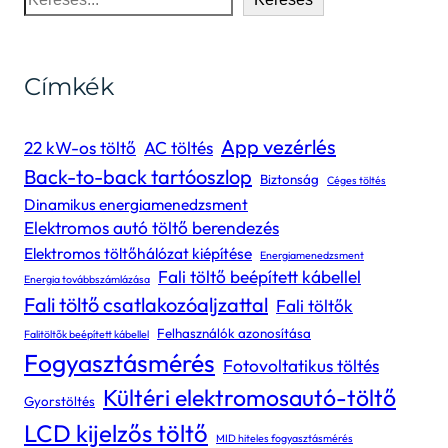
Címkék
App vezérlés
22 kW-os töltő
AC töltés
Back-to-back tartóoszlop
Biztonság
Céges töltés
Dinamikus energiamenedzsment
Elektromos autó töltő berendezés
Elektromos töltőhálózat kiépítése
Energiamenedzsment
Fali töltő beépített kábellel
Energia továbbszámlázása
Fali töltő csatlakozóaljzattal
Fali töltők
Felhasználók azonosítása
Falitöltők beépített kábellel
Fogyasztásmérés
Fotovoltatikus töltés
Kültéri elektromosautó-töltő
Gyorstöltés
LCD kijelzős töltő
MID hiteles fogyasztásmérés