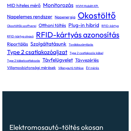
Monitorozás
MID hiteles mérő
MVM Mobiliti Kft.
Okostöltő
Napelemes rendszer
Napenergia
Plug-in hibrid
Otthoni töltés
Okostöltők szoftverei
RFID-kártya
RFID-kártyás azonosítás
RFID-kártya olvasó
Szolgáltatásunk
Riportálás
Továbbszámlázás
Type 2 csatlakozóaljzat
Type 2 csatlakozós kábel
Távfelügyelet
Távvezérlés
Type 2 kábelcsatlakozás
Villamosbiztonsági mérések
Villanyautó töltése
ÉV mérés
Elektromosautó-töltés okosan