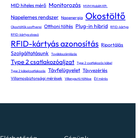
Monitorozás
MID hiteles mérő
MVM Mobiliti Kft.
Okostöltő
Napelemes rendszer
Napenergia
Plug-in hibrid
Otthoni töltés
Okostöltők szoftverei
RFID-kártya
RFID-kártya olvasó
RFID-kártyás azonosítás
Riportálás
Szolgáltatásunk
Továbbszámlázás
Type 2 csatlakozóaljzat
Type 2 csatlakozós kábel
Távfelügyelet
Távvezérlés
Type 2 kábelcsatlakozás
Villamosbiztonsági mérések
Villanyautó töltése
ÉV mérés