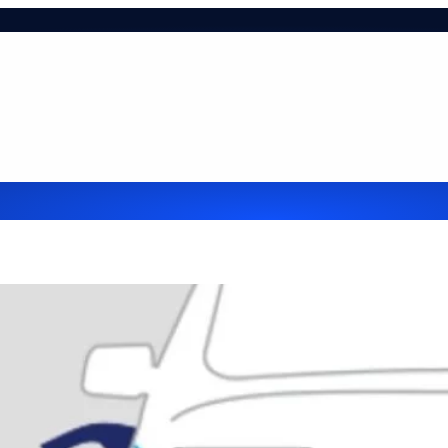
ie-tájékoztató
Hasznos infók
Impresszum
Kapcsol
lehetőségek cégek részére
Referenciák
Szolgáltatá