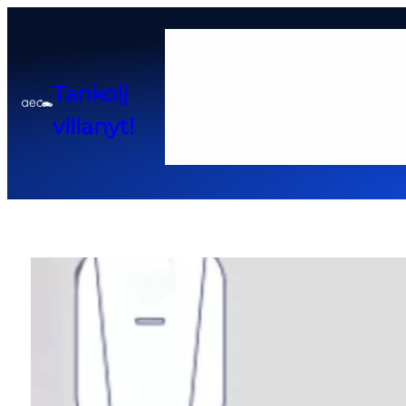
Home
Tankolj
Adatkezelési tájékoztató
Cook
villanyt!
Pályázatok és kedvező hitel 