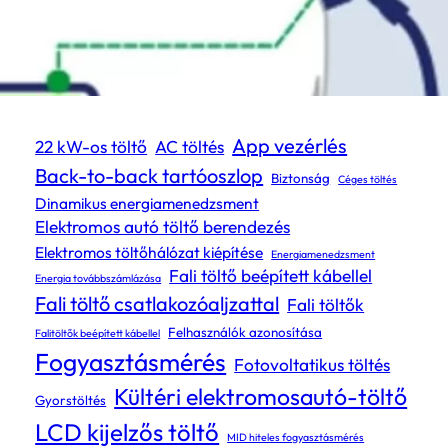
Címkék
App vezérlés
22 kW-os töltő
AC töltés
Back-to-back tartóoszlop
Biztonság
Céges töltés
Dinamikus energiamenedzsment
Elektromos autó töltő berendezés
Elektromos töltőhálózat kiépítése
Energiamenedzsment
Fali töltő beépített kábellel
Energia továbbszámlázása
Fali töltő csatlakozóaljzattal
Fali töltők
Felhasználók azonosítása
Falitöltők beépített kábellel
Fogyasztásmérés
Fotovoltatikus töltés
Kültéri elektromosautó-töltő
Gyorstöltés
LCD kijelzős töltő
MID hiteles fogyasztásmérés