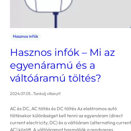
Hasznos infók
Hasznos infók – Mi az
egyenáramú és a
váltóáramú töltés?
2024.07.05.
.
Tankolj villanyt!
AC és DC, AC töltés és DC töltés Az elektromos autó
töltésekor különbséget kell tenni az egyenáram (direct
current electricity, DC) és a váltóáram (alternating current
AC) között. A váltóáramot használják a rendszeres