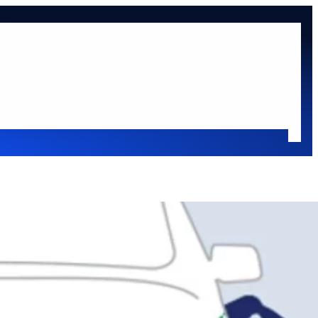
at
Oldaltérkép
sok
Oldalsáv
Keresés
Keresés