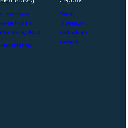
Elérhetőség
Cégünk
villanytolto.hu
Rólunk
ae-centrum.hu
Impresszum
info@tankoljvillanyt
Adatvédelem
Cookie-k
+36 1 221 9000