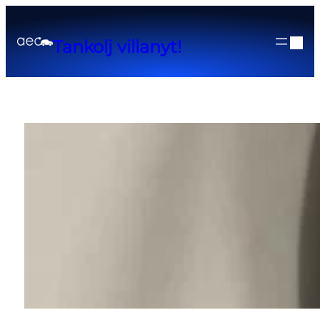
Tankolj villanyt!