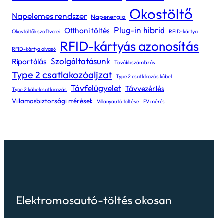
Okostöltő
Napelemes rendszer
Napenergia
Plug-in hibrid
Otthoni töltés
Okostöltők szoftverei
RFID-kártya
RFID-kártyás azonosítás
RFID-kártya olvasó
Szolgáltatásunk
Riportálás
Továbbszámlázás
Type 2 csatlakozóaljzat
Type 2 csatlakozós kábel
Távfelügyelet
Távvezérlés
Type 2 kábelcsatlakozás
Villamosbiztonsági mérések
Villanyautó töltése
ÉV mérés
Elektromosautó-töltés okosan