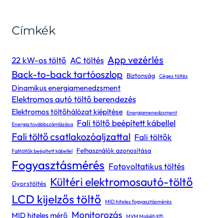
Címkék
App vezérlés
22 kW-os töltő
AC töltés
Back-to-back tartóoszlop
Biztonság
Céges töltés
Dinamikus energiamenedzsment
Elektromos autó töltő berendezés
Elektromos töltőhálózat kiépítése
Energiamenedzsment
Fali töltő beépített kábellel
Energia továbbszámlázása
Fali töltő csatlakozóaljzattal
Fali töltők
Felhasználók azonosítása
Falitöltők beépített kábellel
Fogyasztásmérés
Fotovoltatikus töltés
Kültéri elektromosautó-töltő
Gyorstöltés
LCD kijelzős töltő
MID hiteles fogyasztásmérés
Monitorozás
MID hiteles mérő
MVM Mobiliti Kft.