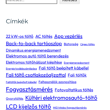
Címkék
App vezérlés
22 kW-os töltő
AC töltés
Back-to-back tartóoszlop
Biztonság
Céges töltés
Dinamikus energiamenedzsment
Elektromos autó töltő berendezés
Elektromos töltőhálózat kiépítése
Energiamenedzsment
Fali töltő beépített kábellel
Energia továbbszámlázása
Fali töltő csatlakozóaljzattal
Fali töltők
Felhasználók azonosítása
Falitöltők beépített kábellel
Fogyasztásmérés
Fotovoltatikus töltés
Kültéri elektromosautó-töltő
Gyorstöltés
LCD kijelzős töltő
MID hiteles fogyasztásmérés