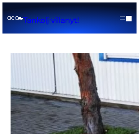
Tankolj villanyt!