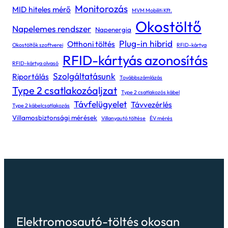
Monitorozás
MID hiteles mérő
MVM Mobiliti Kft.
Okostöltő
Napelemes rendszer
Napenergia
Plug-in hibrid
Otthoni töltés
Okostöltők szoftverei
RFID-kártya
RFID-kártyás azonosítás
RFID-kártya olvasó
Szolgáltatásunk
Riportálás
Továbbszámlázás
Type 2 csatlakozóaljzat
Type 2 csatlakozós kábel
Távfelügyelet
Távvezérlés
Type 2 kábelcsatlakozás
Villamosbiztonsági mérések
Villanyautó töltése
ÉV mérés
Elektromosautó-töltés okosan