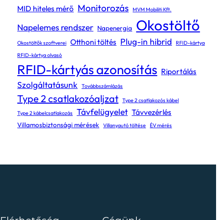
Monitorozás
MID hiteles mérő
MVM Mobiliti Kft.
Okostöltő
Napelemes rendszer
Napenergia
Plug-in hibrid
Otthoni töltés
Okostöltők szoftverei
RFID-kártya
RFID-kártya olvasó
RFID-kártyás azonosítás
Riportálás
Szolgáltatásunk
Továbbszámlázás
Type 2 csatlakozóaljzat
Type 2 csatlakozós kábel
Távfelügyelet
Távvezérlés
Type 2 kábelcsatlakozás
Villamosbiztonsági mérések
Villanyautó töltése
ÉV mérés