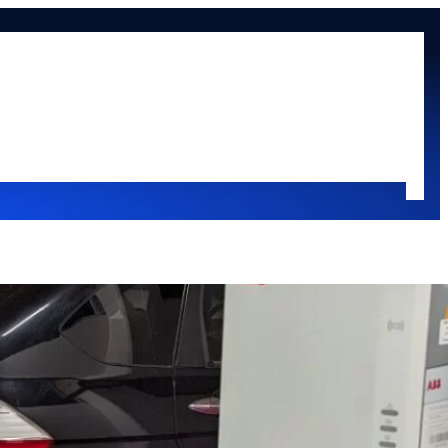
at
Oldaltérkép
sok
Oldalsáv
Keresés
Keresés