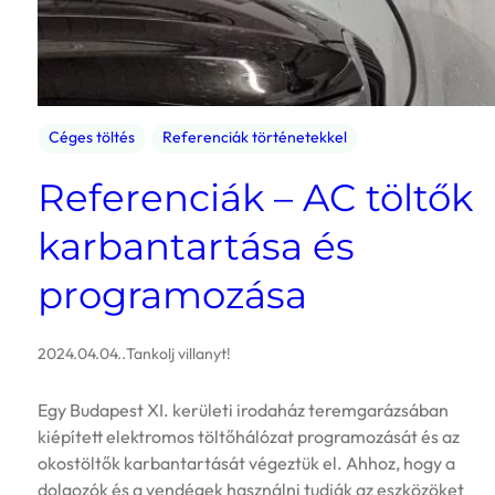
Céges töltés
Referenciák történetekkel
Referenciák – AC töltők
karbantartása és
programozása
2024.04.04.
.
Tankolj villanyt!
Egy Budapest XI. kerületi irodaház teremgarázsában
kiépített elektromos töltőhálózat programozását és az
okostöltők karbantartását végeztük el. Ahhoz, hogy a
dolgozók és a vendégek használni tudják az eszközöket