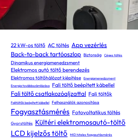
Címkék
App vezérlés
22 kW-os töltő
AC töltés
Back-to-back tartóoszlop
Biztonság
Céges töltés
Dinamikus energiamenedzsment
Elektromos autó töltő berendezés
Elektromos töltőhálózat kiépítése
Energiamenedzsment
Fali töltő beépített kábellel
Energia továbbszámlázása
Fali töltő csatlakozóaljzattal
Fali töltők
Felhasználók azonosítása
Falitöltők beépített kábellel
Fogyasztásmérés
Fotovoltatikus töltés
Kültéri elektromosautó-töltő
Gyorstöltés
LCD kijelzős töltő
MID hiteles fogyasztásmérés