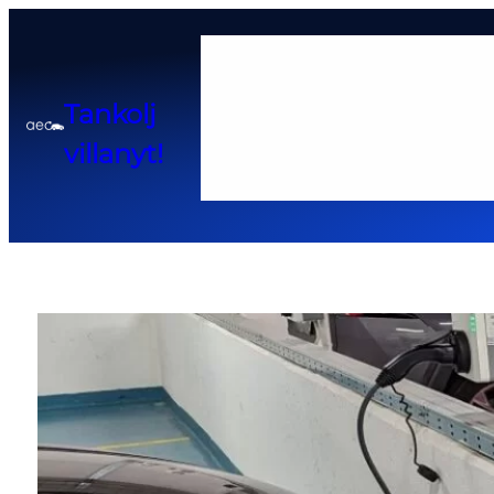
Home
Tankolj
Adatkezelési tájékoztató
Cook
villanyt!
Pályázatok és kedvező hitel 