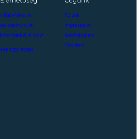
Elérhetőség
Cégünk
villanytolto.hu
Rólunk
ae-centrum.hu
Impresszum
info@tankoljvillanyt
Adatvédelem
Cookie-k
+36 1 221 9000