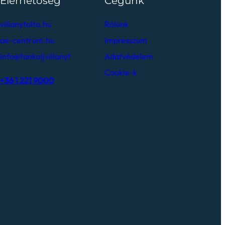
Elérhetőség
Cégünk
villanytolto.hu
Rólunk
ae-centrum.hu
Impresszum
info@tankoljvillanyt
Adatvédelem
Cookie-k
+36 1 221 9000