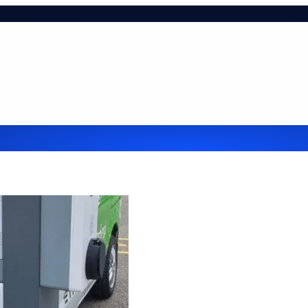
ie-tájékoztató
Hasznos infók
Impresszum
Kapcsol
lehetőségek cégek részére
Referenciák
Szolgáltatá