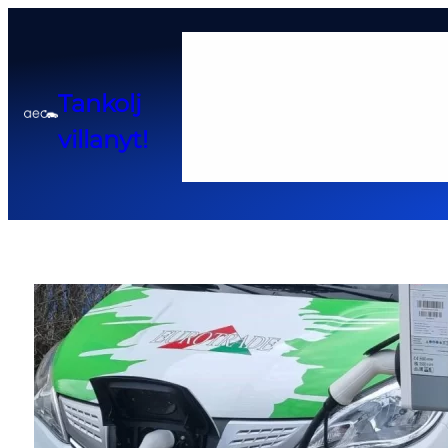
Home
Tankolj
Adatkezelési tájékoztató
Cook
villanyt!
Pályázatok és kedvező hitel 