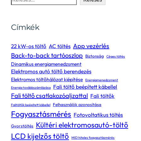
Címkék
App vezérlés
22 kW-os töltő
AC töltés
Back-to-back tartóoszlop
Biztonság
Céges töltés
Dinamikus energiamenedzsment
Elektromos autó töltő berendezés
Elektromos töltőhálózat kiépítése
Energiamenedzsment
Fali töltő beépített kábellel
Energia továbbszámlázása
Fali töltő csatlakozóaljzattal
Fali töltők
Felhasználók azonosítása
Falitöltők beépített kábellel
Fogyasztásmérés
Fotovoltatikus töltés
Kültéri elektromosautó-töltő
Gyorstöltés
LCD kijelzős töltő
MID hiteles fogyasztásmérés