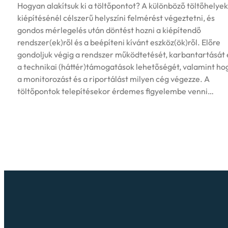
Hogyan alakítsuk ki a töltőpontot? A különböző töltőhelyek
kiépítésénél célszerű helyszíni felmérést végeztetni, és
gondos mérlegelés után döntést hozni a kiépítendő
rendszer(ek)ről és a beépíteni kívánt eszköz(ök)ről. Előre
gondoljuk végig a rendszer működtetését, karbantartását 
a technikai (háttér)támogatások lehetőségét, valamint ho
a monitorozást és a riportálást milyen cég végezze. A
töltőpontok telepítésekor érdemes figyelembe venni…