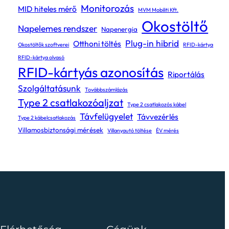
Monitorozás
MID hiteles mérő
MVM Mobiliti Kft.
Okostöltő
Napelemes rendszer
Napenergia
Plug-in hibrid
Otthoni töltés
Okostöltők szoftverei
RFID-kártya
RFID-kártya olvasó
RFID-kártyás azonosítás
Riportálás
Szolgáltatásunk
Továbbszámlázás
Type 2 csatlakozóaljzat
Type 2 csatlakozós kábel
Távfelügyelet
Távvezérlés
Type 2 kábelcsatlakozás
Villamosbiztonsági mérések
Villanyautó töltése
ÉV mérés