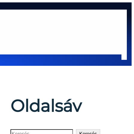
at
Oldaltérkép
sok
Oldalsáv
Keresés
Keresés