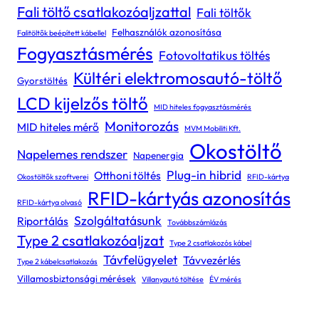
Fali töltő csatlakozóaljzattal
Fali töltők
Felhasználók azonosítása
Falitöltők beépített kábellel
Fogyasztásmérés
Fotovoltatikus töltés
Kültéri elektromosautó-töltő
Gyorstöltés
LCD kijelzős töltő
MID hiteles fogyasztásmérés
Monitorozás
MID hiteles mérő
MVM Mobiliti Kft.
Okostöltő
Napelemes rendszer
Napenergia
Plug-in hibrid
Otthoni töltés
Okostöltők szoftverei
RFID-kártya
RFID-kártyás azonosítás
RFID-kártya olvasó
Szolgáltatásunk
Riportálás
Továbbszámlázás
Type 2 csatlakozóaljzat
Type 2 csatlakozós kábel
Távfelügyelet
Távvezérlés
Type 2 kábelcsatlakozás
Villamosbiztonsági mérések
Villanyautó töltése
ÉV mérés