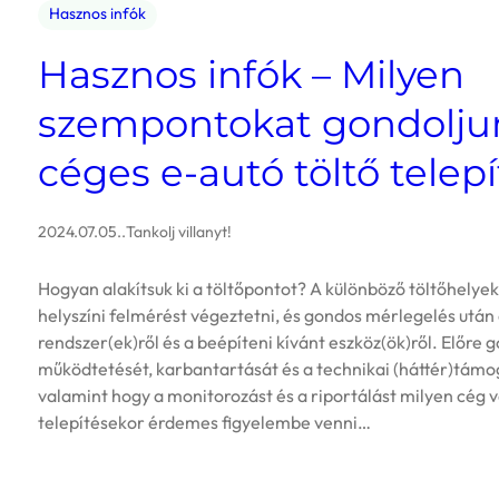
Hasznos infók
Hasznos infók – Milyen
szempontokat gondolju
céges e-autó töltő telep
2024.07.05.
.
Tankolj villanyt!
Hogyan alakítsuk ki a töltőpontot? A különböző töltőhelyek
helyszíni felmérést végeztetni, és gondos mérlegelés után
rendszer(ek)ről és a beépíteni kívánt eszköz(ök)ről. Előre 
működtetését, karbantartását és a technikai (háttér)támo
valamint hogy a monitorozást és a riportálást milyen cég 
telepítésekor érdemes figyelembe venni…