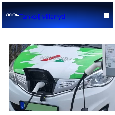
Tankolj villanyt!