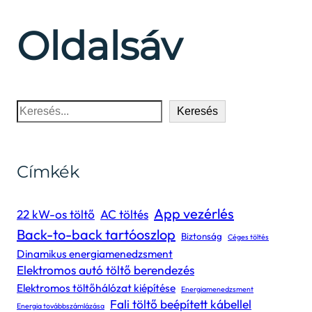
Oldalsáv
Keresés
Keresés
Címkék
App vezérlés
22 kW-os töltő
AC töltés
Back-to-back tartóoszlop
Biztonság
Céges töltés
Dinamikus energiamenedzsment
Elektromos autó töltő berendezés
Elektromos töltőhálózat kiépítése
Energiamenedzsment
Fali töltő beépített kábellel
Energia továbbszámlázása