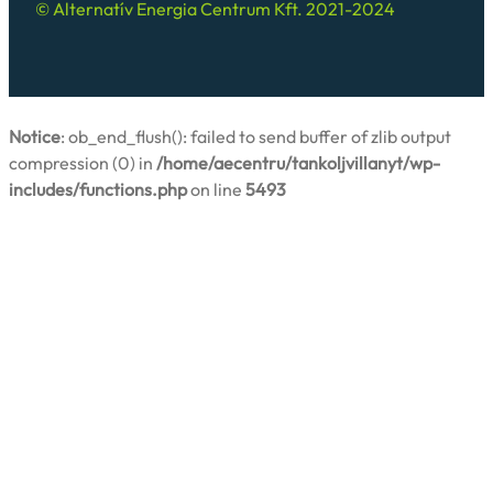
© Alternatív Energia Centrum Kft. 2021-2024
Notice
: ob_end_flush(): failed to send buffer of zlib output
compression (0) in
/home/aecentru/tankoljvillanyt/wp-
includes/functions.php
on line
5493