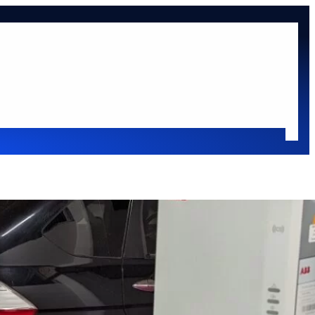
at
Oldaltérkép
sok
Oldalsáv
Keresés
Keresés