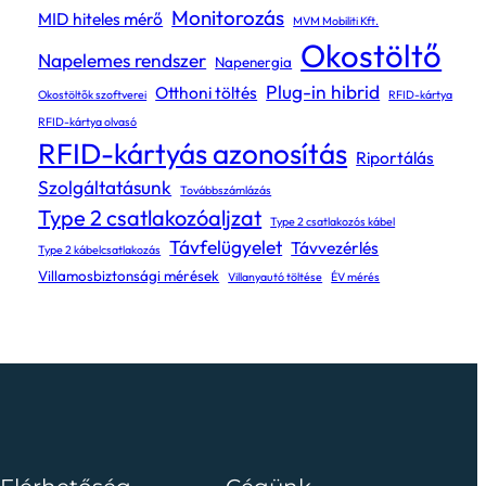
Monitorozás
MID hiteles mérő
MVM Mobiliti Kft.
Okostöltő
Napelemes rendszer
Napenergia
Plug-in hibrid
Otthoni töltés
Okostöltők szoftverei
RFID-kártya
RFID-kártya olvasó
RFID-kártyás azonosítás
Riportálás
Szolgáltatásunk
Továbbszámlázás
Type 2 csatlakozóaljzat
Type 2 csatlakozós kábel
Távfelügyelet
Távvezérlés
Type 2 kábelcsatlakozás
Villamosbiztonsági mérések
Villanyautó töltése
ÉV mérés