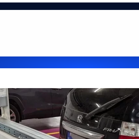
ie-tájékoztató
Hasznos infók
Impresszum
Kapcsol
lehetőségek cégek részére
Referenciák
Szolgáltatá