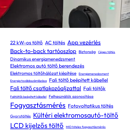
Címkék
App vezérlés
22 kW-os töltő
AC töltés
Back-to-back tartóoszlop
Biztonság
Céges töltés
Dinamikus energiamenedzsment
Elektromos autó töltő berendezés
Elektromos töltőhálózat kiépítése
Energiamenedzsment
Fali töltő beépített kábellel
Energia továbbszámlázása
Fali töltő csatlakozóaljzattal
Fali töltők
Felhasználók azonosítása
Falitöltők beépített kábellel
Fogyasztásmérés
Fotovoltatikus töltés
Kültéri elektromosautó-töltő
Gyorstöltés
LCD kijelzős töltő
MID hiteles fogyasztásmérés