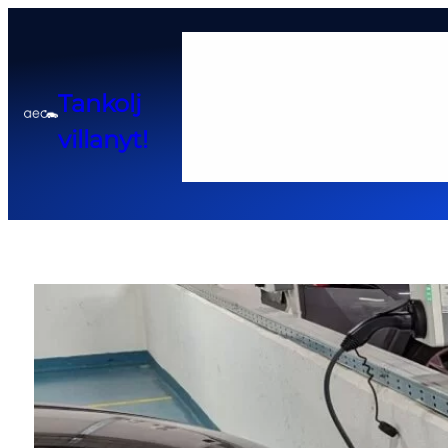
Home
Tankolj
Adatkezelési tájékoztató
Cook
villanyt!
Pályázatok és kedvező hitel 