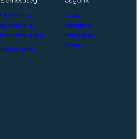
Elérhetőség
Cégünk
villanytolto.hu
Rólunk
ae-centrum.hu
Impresszum
info@tankoljvillanyt
Adatvédelem
Cookie-k
+36 1 221 9000