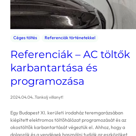
Céges töltés
Referenciák történetekkel
Referenciák – AC töltők
karbantartása és
programozása
2024.04.04.
.
Tankolj villanyt!
Egy Budapest XI. kerületi irodaház teremgarázsában
kiépített elektromos töltőhálózat programozását és az
okostöltők karbantartását végeztük el. Ahhoz, hogy a
dolgozók és a vendégek használni tudják az eszközöket