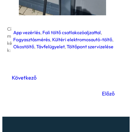
Cí
App vezérlés
, 
Fali töltő csatlakozóaljzattal
, 
m
Fogyasztásmérés
, 
Kültéri elektromosautó-töltő
, 
ké
Okostöltő
, 
Távfelügyelet
, 
Töltőpont szervizelése
k:
Következő
Előző